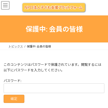
コ
ナ
ン
ビ
テ
ゲ
ン
ー
ツ
シ
へ
ョ
保護中: 会員の皆様
ス
ン
キ
に
ッ
移
プ
動
トピックス
保護中: 会員の皆様
このコンテンツはパスワードで保護されています。閲覧するには
以下にパスワードを入力してください。
パスワード: